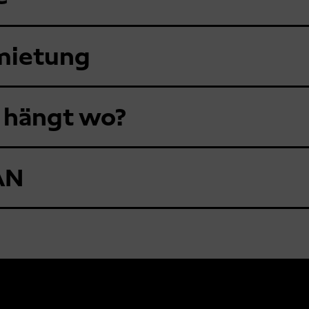
mietung
 hängt wo?
AN