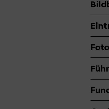
Bil
Eint
Foto
Führ
Fund