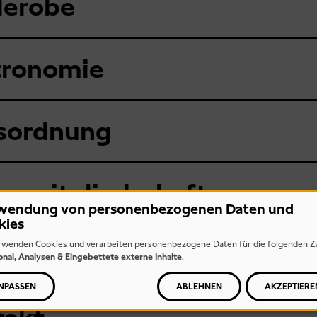
derobe
tronomie
sordnung
esmitgliedschaften
wendung von personenbezogenen Daten und
kies
rwenden Cookies und verarbeiten personenbezogene Daten für die folgenden Z
 & Praktika
onal, Analysen & Eingebettete externe Inhalte
.
NPASSEN
ABLEHNEN
AKZEPTIERE