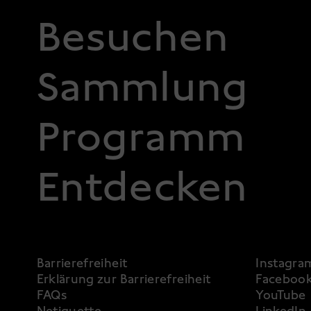
FOOTER 1
Besuchen
Sammlung
Programm
Entdecken
FOOTER 3
Barrierefreiheit
Instagra
Erklärung zur Barrierefreiheit
Faceboo
FAQs
YouTube
Netiquette
LinkedIn