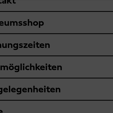
takt
eumsshop
nungszeiten
möglichkeiten
gelegenheiten
e