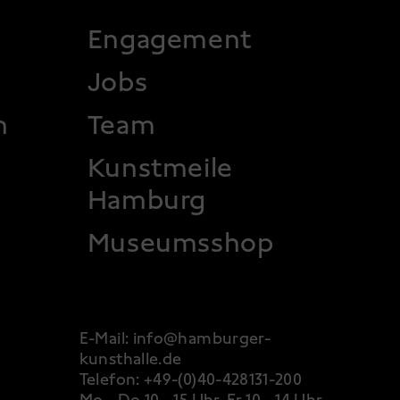
 2
Engagement
Jobs
n
Team
Kunstmeile
Hamburg
Museumsshop
E-Mail:
info@hamburger-
kunsthalle.de
Telefon:
+49-(0)40-428131-200
Mo - Do 10 - 15 Uhr, Fr 10 - 14 Uhr