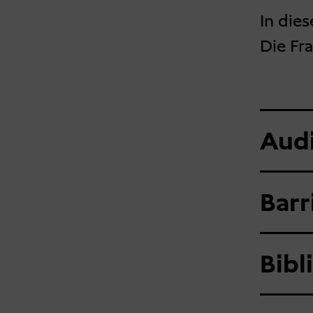
In die
Die Fr
Aud
Barr
Bibl