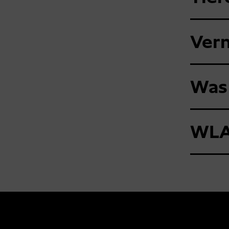
Ver
Was
WL