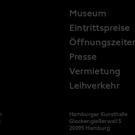
FOOTER
Museum
Eintrittspreise
Öffnungszeite
Presse
Vermietung
Leihverkehr
m
Hamburger Kunsthalle
k
Glockengießerwall 5
20095 Hamburg