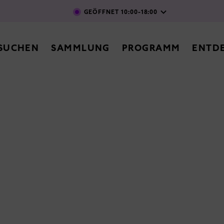
Direkt zum Inhalt
GEÖFFNET
10:00-18:00
vigation
SUCHEN
SAMMLUNG
PROGRAMM
ENTD