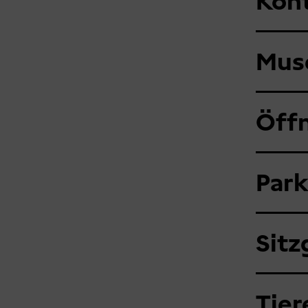
Kon
Mus
Öff
Park
Sitz
Tier