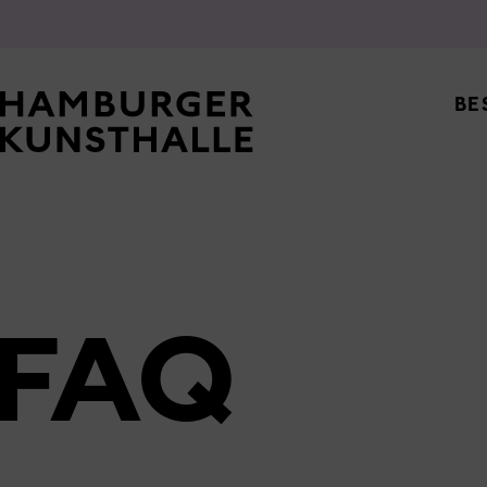
Top Na
BE
FAQ
Main Content