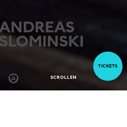
ANDREAS
SLOMINSKI
TICKETS
SCROLLEN
21.02.1997
-
04.05.1997